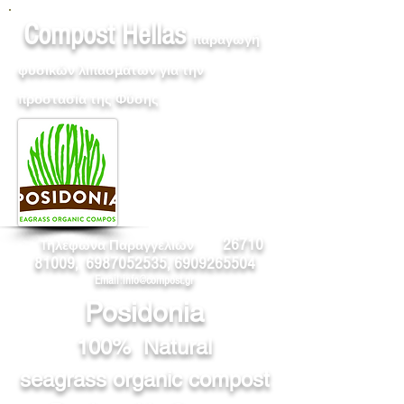
Compost Hellas
παραγωγή
φυσικών λιπασμάτων για την
προστασία της Φύσης
26710
Tηλέφωνα Παραγγελιών
81009
,
6987052535
,
6909265504
Email:
info@compost.gr
Posidonia
100% Natural
seagrass organic compost