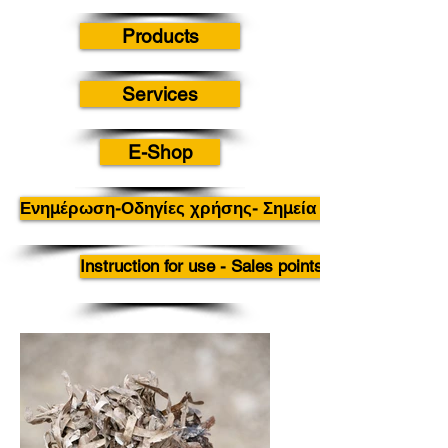
Products
Services
E-Shop
Ενημέρωση-Οδηγίες χρήσης- Σημεία πώλησης
Instruction for use - Sales points