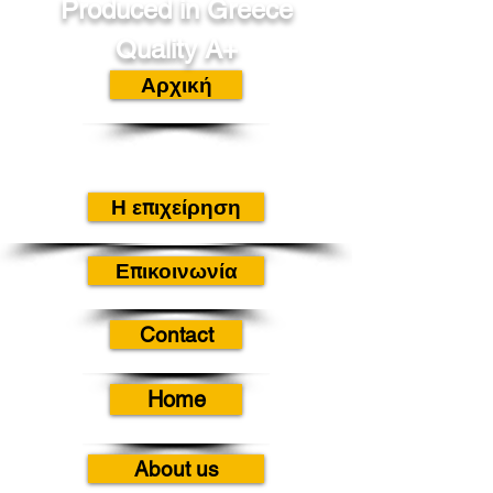
Produced in Greece
Quality A+
Αρχική
Η επιχείρηση
Επικοινωνία
Contact
Home
About us