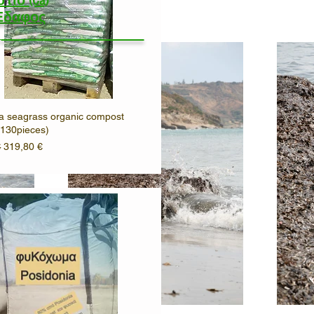
ιο (Ca)
Έδαφος
a seagrass organic compost
(130pieces)
 τιμή
Τιμή Έκπτωσης
€
319,80 €