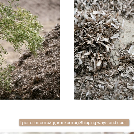
Τρόποι αποστολής και κόστος/Shipping ways and cost