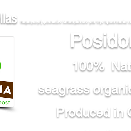
llas
παραγωγή φυσικών λιπασμάτων για την προστασία 
Posido
100% Nat
seagrass organi
Produced in 