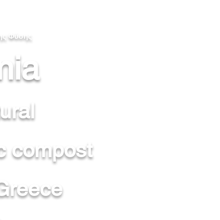
της Φύσης
nia
ural
c compost
Greece