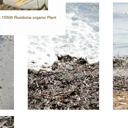
1550lt Posidonia organic Plant
€
: