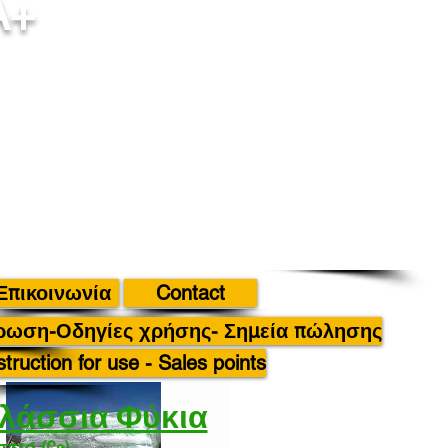
A+
Επικοινωνία
Contact
ρωση-Οδηγίες χρήσης- Σημεία πώλησης
struction for use - Sales points
λάσσια Φύκια